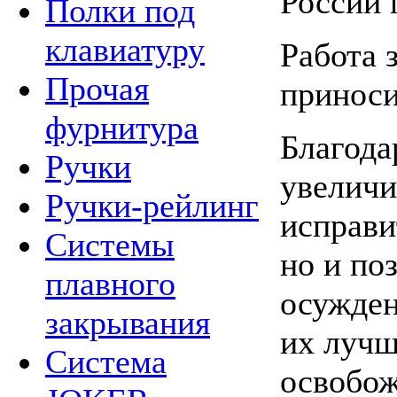
России 
Полки под
клавиатуру
Работа 
Прочая
приноси
фурнитура
Благода
Ручки
увеличи
Ручки-рейлинг
исправи
Системы
но и по
плавного
осужден
закрывания
их лучш
Система
освобож