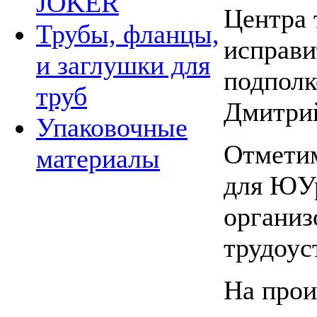
JOKER
Центра 
Трубы, фланцы,
исправи
и заглушки для
подполк
труб
Дмитри
Упаковочные
Отметим
материалы
для ЮУр
организ
трудоус
На прои