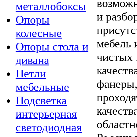
возможн
металлобоксы
и разбо
Опоры
присутс
колесные
мебель 
Опоры стола и
чистых 
дивана
качеств
Петли
фанеры
мебельные
проходя
Подсветка
качества
интерьерная
област
светодиодная