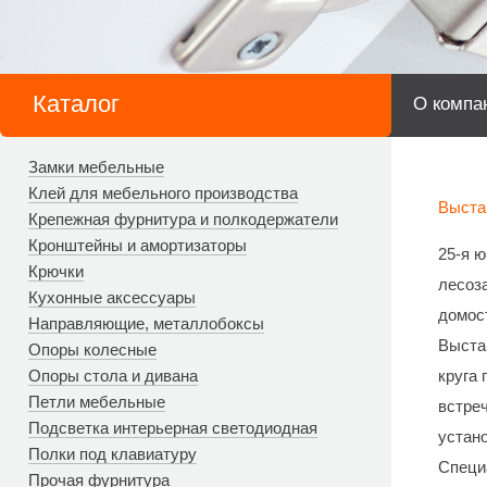
Каталог
О компа
Замки мебельные
Клей для мебельного производства
Выста
Крепежная фурнитура и полкодержатели
Кронштейны и амортизаторы
25-я 
Крючки
лесоз
Кухонные аксессуары
домост
Направляющие, металлобоксы
Выста
Опоры колесные
Опоры стола и дивана
круга 
Петли мебельные
встреч
Подсветка интерьерная светодиодная
устан
Полки под клавиатуру
Специ
Прочая фурнитура