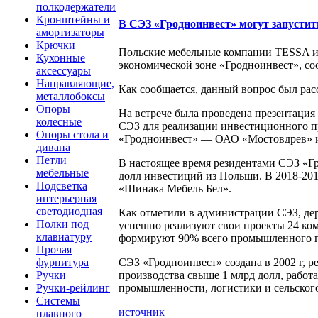
полкодержатели
Кронштейны и
В СЭЗ «Гродноинвест» могут запустит
амортизаторы
Крючки
Польские мебельные компании TESSA и 
Кухонные
экономической зоне «Гродноинвест», со
аксессуары
Направляющие,
Как сообщается, данный вопрос был расс
металлобоксы
Опоры
На встрече была проведена презентаци
колесные
СЭЗ для реализации инвестиционного п
Опоры стола и
«Гродноинвест» — ОАО «Мостовдрев» 
дивана
Петли
В настоящее время резидентами СЭЗ «Гр
мебельные
долл инвестиций из Польши. В 2018-20
Подсветка
«Шинака Мебель Бел».
интерьерная
светодиодная
Как отметили в администрации СЭЗ, дер
Полки под
успешно реализуют свои проекты 24 ком
клавиатуру
формируют 90% всего промышленного пр
Прочая
СЭЗ «Гродноинвест» создана в 2002 г, р
фурнитура
производства свыше 1 млрд долл, работ
Ручки
промышленности, логистики и сельского
Ручки-рейлинг
Системы
источник
плавного