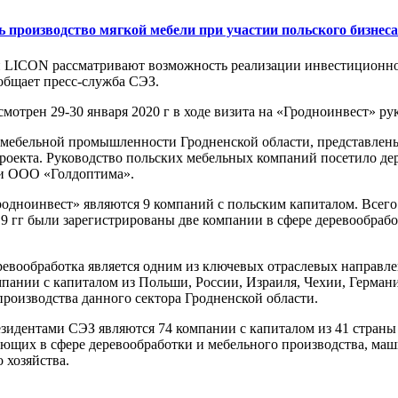
ь производство мягкой мебели при участии польского бизнеса
LICON рассматривают возможность реализации инвестиционног
общает пресс-служба СЭЗ.
мотрен 29-30 января 2020 г в ходе визита на «Гродноинвест» р
я мебельной промышленности Гродненской области, представлен
роекта. Руководство польских мебельных компаний посетило д
и ООО «Голдоптима».
одноинвест» являются 9 компаний с польским капиталом. Всего 
19 гг были зарегистрированы две компании в сфере деревообр
евообработка является одним из ключевых отраслевых направле
пании с капиталом из Польши, России, Израиля, Чехии, Герман
оизводства данного сектора Гродненской области.
езидентами СЭЗ являются 74 компании с капиталом из 41 страны
ающих в сфере деревообработки и мебельного производства, ма
 хозяйства.