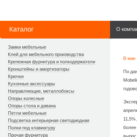
Каталог
О компа
Замки мебельные
Клей для мебельного производства
В мае 
Крепежная фурнитура и полкодержатели
Кронштейны и амортизаторы
По да
Крючки
Mobeli
Кухонные аксессуары
годово
Направляющие, металлобоксы
Опоры колесные
Экспер
Опоры стола и дивана
апрел
Петли мебельные
11,5% 
Подсветка интерьерная светодиодная
более
Полки под клавиатуру
Прочая фурнитура
выросл