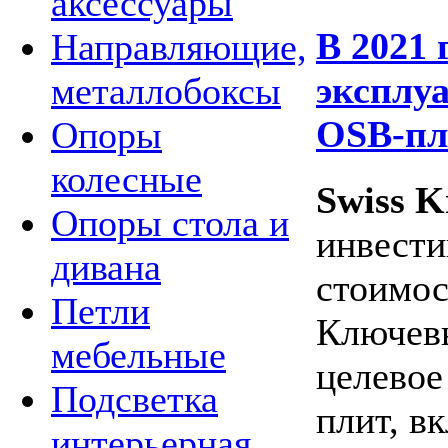
аксессуары
В 2021 
Направляющие,
эксплуа
металлобоксы
OSB-пл
Опоры
колесные
Swiss K
Опоры стола и
инвест
дивана
стоимос
Петли
Ключевы
мебельные
целевое
Подсветка
плит, в
интерьерная