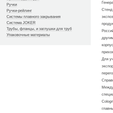
Генера
Ручки
Стенд
Ручки-рейлинг
Системы плавного закрывания
экспо
Система JOKER
проду
Трубы, фланцы, и заглушки для труб
Росси
Упаковочные материалы
други
корпу
прихо
Для у
экспо
перег
Справ
Между
специ
Cologn
главн