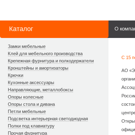
Каталог
О компа
Замки мебельные
Клей для мебельного производства
С 15 
Крепежная фурнитура и полкодержатели
Кронштейны и амортизаторы
АО «Э
Крючки
орган
Кухонные аксессуары
Ассоц
Направляющие, металлобоксы
Росси
Опоры колесные
Опоры стола и дивана
состо
Петли мебельные
центре
Подсветка интерьерная светодиодная
Открыт
Полки под клавиатуру
офици
Прочая фурнитура