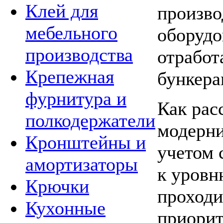
Клей для
произво
мебельного
оборудо
производства
отработ
Крепежная
бункера
фурнитура и
Как рас
полкодержатели
модерни
Кронштейны и
учетом 
амортизаторы
к уров
Крючки
проходи
Кухонные
приорит