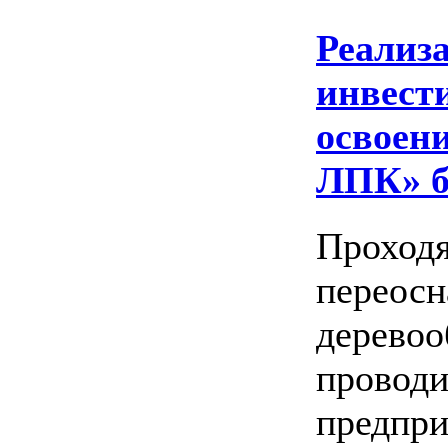
Реализ
инвест
освоен
ЛПК» б
Проходя
переос
деревоо
провод
предпри