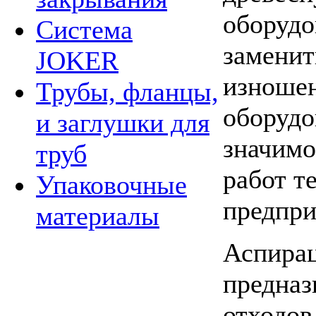
оборудо
Система
заменит
JOKER
изношен
Трубы, фланцы,
оборудо
и заглушки для
значим
труб
работ т
Упаковочные
предпри
материалы
Аспирац
предназ
отходов