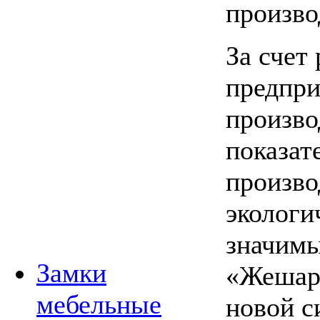
произво
За счет
предпри
произво
показат
произво
экологи
значимы
Замки
«Жешарт
мебельные
новой с