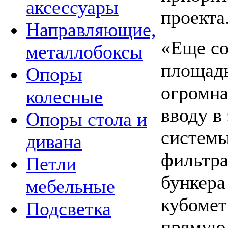
аксессуары
проекта
Направляющие,
«Еще со
металлобоксы
площадь
Опоры
огромна
колесные
вводу в
Опоры стола и
системы
дивана
фильтра
Петли
бункера
мебельные
кубоме
Подсветка
прямую.