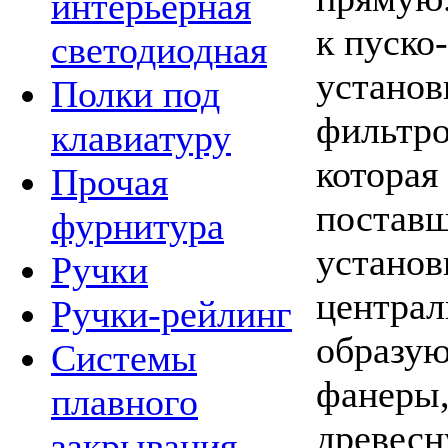
интерьерная
к пуско
светодиодная
установ
Полки под
фильтро
клавиатуру
которая
Прочая
поставщ
фурнитура
установ
Ручки
централ
Ручки-рейлинг
образую
Системы
фанеры,
плавного
древесн
закрывания