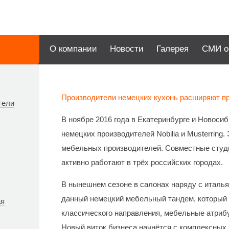
О компании
Новости
Галерея
СМИ о
Производители немецких кухонь расширяют пр
тели
В ноябре 2016 года в Екатеринбурге и Новоси
немецких производителей Nobilia и Musterring
мебельных производителей. Совместные студи
активно работают в трёх российских городах.
В нынешнем сезоне в салонах наряду с италь
данный немецкий мебельный тандем, который 
ая
классического направления, мебельные атрибу
Новый виток бизнеса начнётся с комплексных