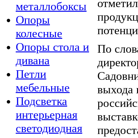
отметил
металлобоксы
продукц
Опоры
потенци
колесные
Опоры стола и
По слов
дивана
директ
Петли
Садовни
мебельные
выхода 
Подсветка
российс
интерьерная
выставк
светодиодная
предост