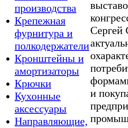
выставо
производства
конгрес
Крепежная
Сергей 
фурнитура и
актуаль
полкодержатели
охаракт
Кронштейны и
потреби
амортизаторы
формами
Крючки
и покуп
Кухонные
предпри
аксессуары
промышл
Направляющие,