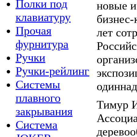
Полки под
новые и
клавиатуру
бизнес-
Прочая
лет сот
фурнитура
Российс
Ручки
организ
Ручки-рейлинг
экспози
Системы
одиннад
плавного
Тимур И
закрывания
Ассоциа
Система
дерево