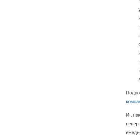
Подро
компа
И , на
непер
ежедн