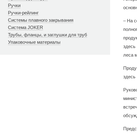
Ручки
основ
Ручки-рейлинг
Системы плавного закрывания
– На 
Система JOKER
полног
Трубы, фланцы, и заглушки для труб
продук
Упаковочные материалы
здесь
леса 
Проду
здесь
Руков
минис
встре
обсужд
Предс