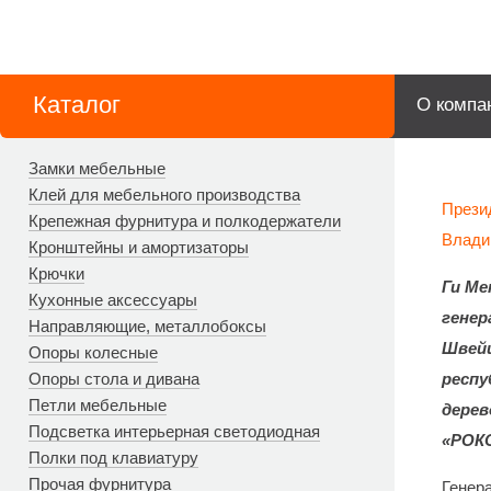
Каталог
О компа
Замки мебельные
Клей для мебельного производства
Прези
Крепежная фурнитура и полкодержатели
Влади
Кронштейны и амортизаторы
Крючки
Ги Ме
Кухонные аксессуары
генер
Направляющие, металлобоксы
Швейц
Опоры колесные
Опоры стола и дивана
респу
Петли мебельные
дерев
Подсветка интерьерная светодиодная
«РОК
Полки под клавиатуру
Прочая фурнитура
Генер