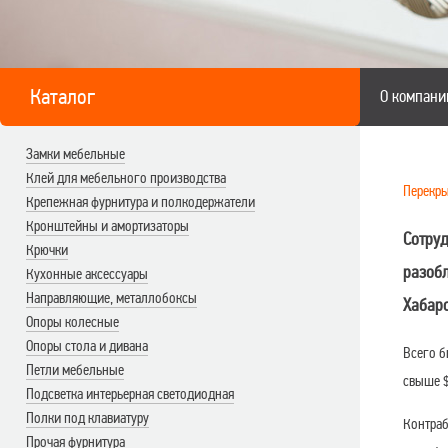
Каталог
О компани
Замки мебельные
Клей для мебельного производства
Перекры
Крепежная фурнитура и полкодержатели
Кронштейны и амортизаторы
Сотру
Крючки
разобл
Кухонные аксессуары
Направляющие, металлобоксы
Хабар
Опоры колесные
Опоры стола и дивана
Всего б
Петли мебельные
свыше $
Подсветка интерьерная светодиодная
Полки под клавиатуру
Контраб
Прочая фурнитура