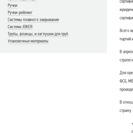
сертифи
Ручки
юридиче
Ручки-рейлинг
сертифи
Системы плавного закрывания
Система JOKER
Всего в
Трубы, фланцы, и заглушки для труб
партий 
Упаковочные материалы
В апрел
стратег
Для пре
ФСБ, МВ
проведе
В отнош
стражу.