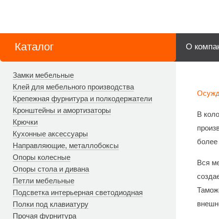
Каталог
О компа
Замки мебельные
Клей для мебельного производства
Осужд
Крепежная фурнитура и полкодержатели
Кронштейны и амортизаторы
В кол
Крючки
произ
Кухонные аксессуары
более 
Направляющие, металлобоксы
Опоры колесные
Вся м
Опоры стола и дивана
созда
Петли мебельные
Тамож
Подсветка интерьерная светодиодная
внешн
Полки под клавиатуру
Прочая фурнитура