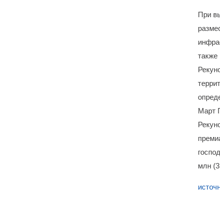
При в
разме
инфрас
также
Рекун
терри
опред
Март 
Рекуно
преми
господ
млн (
источ