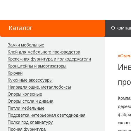
Каталог
О компа
Замки мебельные
Клей для мебельного производства
«Омег
Крепежная фурнитура и полкодержатели
Инв
Кронштейны и амортизаторы
Крючки
Кухонные аксессуары
про
Направляющие, металлобоксы
Опоры колесные
Компа
Опоры стола и дивана
дерев
Петли мебельные
фабри
Подсветка интерьерная светодиодная
Полки под клавиатуру
оконн
Прочая фурнитура
предп