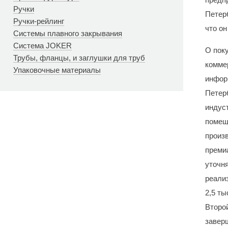
Ручки
Петер
Ручки-рейлинг
что он
Системы плавного закрывания
Система JOKER
О поку
Трубы, фланцы, и заглушки для труб
комме
Упаковочные материалы
инфор
Петер
индус
помещ
произ
преми
уточня
реали
2,5 ты
Второй
заверш