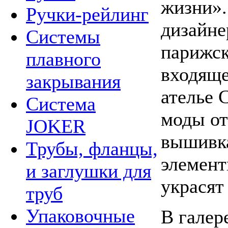
жизни».
Ручки-рейлинг
дизайне
Системы
парижск
плавного
входяще
закрывания
ателье 
Система
моды от
JOKER
вышивка
Трубы, фланцы,
элемент
и заглушки для
украсят
труб
Упаковочные
В галер