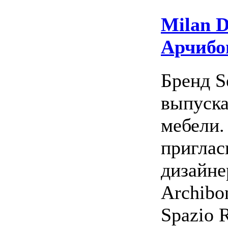
Milan D
Арчибон
Бренд S
выпуска
мебели.
приглас
дизайне
Archibo
Spazio 