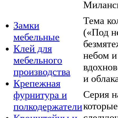
Миланск
Тема ко
Замки
(«Под н
мебельные
безмяте
Клей для
небом и
мебельного
вдохнов
производства
и облака
Крепежная
Серия н
фурнитура и
которые
полкодержатели
следующ