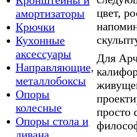
Кронштейны и
цвет, р
амортизаторы
напоми
Крючки
скульпт
Кухонные
аксессуары
Для Арч
Направляющие,
калифор
металлобоксы
живуще
Опоры
проекти
колесные
просто 
Опоры стола и
философ
дивана