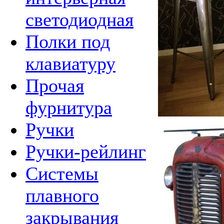
светодиодная
Полки под
клавиатуру
Прочая
фурнитура
Ручки
Ручки-рейлинг
Системы
плавного
закрывания