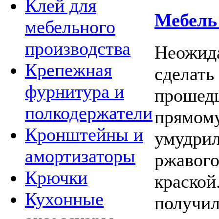
Клей для
Мебель 
мебельного
производства
Неожида
Крепежная
сделать
фурнитура и
прошедш
полкодержатели
прямому
Кронштейны и
умудрил
амортизаторы
ржавого
Крючки
краской
Кухонные
получил