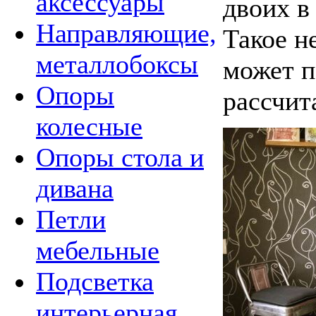
аксессуары
двоих в
Направляющие,
Такое н
металлобоксы
может п
Опоры
рассчит
колесные
Опоры стола и
дивана
Петли
мебельные
Подсветка
интерьерная