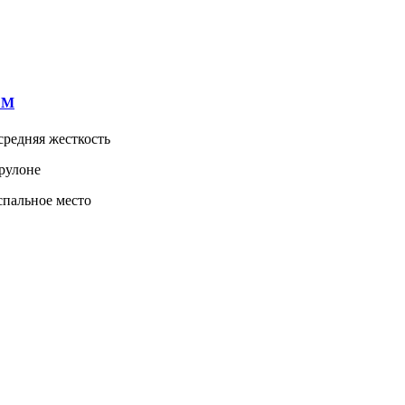
 M
средняя жесткость
 рулоне
спальное место