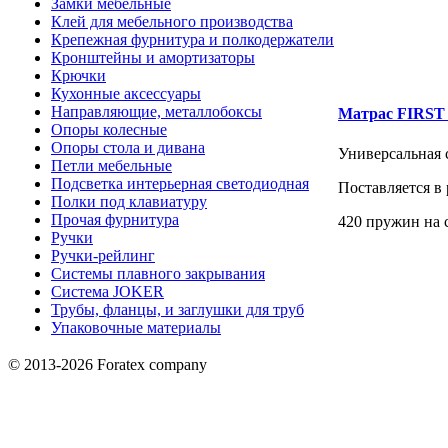
Замки мебельные
Клей для мебельного производства
Крепежная фурнитура и полкодержатели
Кронштейны и амортизаторы
Крючки
Кухонные аксессуары
Направляющие, металлобоксы
Матрас FIRST
Опоры колесные
Опоры стола и дивана
Универсальная 
Петли мебельные
Подсветка интерьерная светодиодная
Поставляется в
Полки под клавиатуру
Прочая фурнитура
420 пружин на 
Ручки
Ручки-рейлинг
Системы плавного закрывания
Система JOKER
Трубы, фланцы, и заглушки для труб
Упаковочные материалы
© 2013-2026 Foratex company