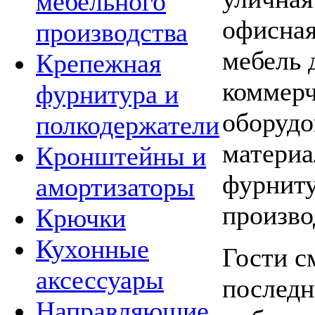
мебельного
офисная
производства
мебель 
Крепежная
коммерч
фурнитура и
оборудо
полкодержатели
материа
Кронштейны и
фурниту
амортизаторы
произво
Крючки
Кухонные
Гости с
аксессуары
последн
Направляющие,