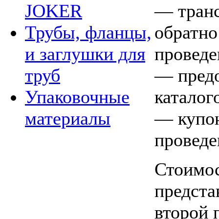
— транс
JOKER
обратно
Трубы, фланцы,
проведе
и заглушки для
— предо
труб
каталог
Упаковочные
— купон
материалы
проведе
Стоимос
предста
второй 