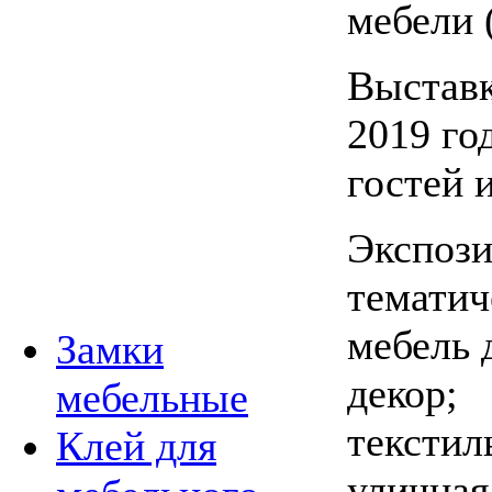
мебели 
Выставк
2019 го
гостей 
Экспози
тематич
мебель 
Замки
декор;
мебельные
текстил
Клей для
уличная