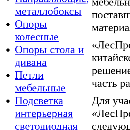
мебельн
металлобоксы
постав
Опоры
материа
колесные
«ЛесПр
Опоры стола и
китайск
дивана
решение
Петли
часть р
мебельные
Для уча
Подсветка
«ЛесПр
интерьерная
следующ
светодиодная