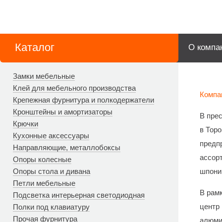
Каталог
О компа
Замки мебельные
Клей для мебельного производства
Компа
Крепежная фурнитура и полкодержатели
Кронштейны и амортизаторы
В пре
Крючки
в Тор
Кухонные аксессуары
предп
Направляющие, металлобоксы
ассор
Опоры колесные
Опоры стола и дивана
шпони
Петли мебельные
В рам
Подсветка интерьерная светодиодная
центр
Полки под клавиатуру
Прочая фурнитура
алюмин