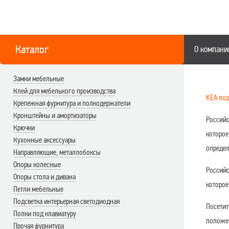
Каталог
О компани
Замки мебельные
Клей для мебельного производства
KEA под
Крепежная фурнитура и полкодержатели
Кронштейны и амортизаторы
Российс
Крючки
которое
Кухонные аксессуары
определ
Направляющие, металлобоксы
Опоры колесные
Российс
Опоры стола и дивана
которое
Петли мебельные
Подсветка интерьерная светодиодная
Посетит
Полки под клавиатуру
положен
Прочая фурнитура