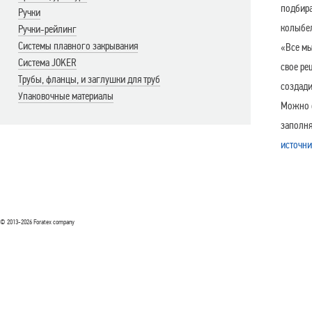
подбира
Ручки
колыбел
Ручки-рейлинг
Системы плавного закрывания
«Все мы
Система JOKER
свое ре
Трубы, фланцы, и заглушки для труб
создади
Упаковочные материалы
Можно о
заполня
источни
© 2013-2026 Foratex company