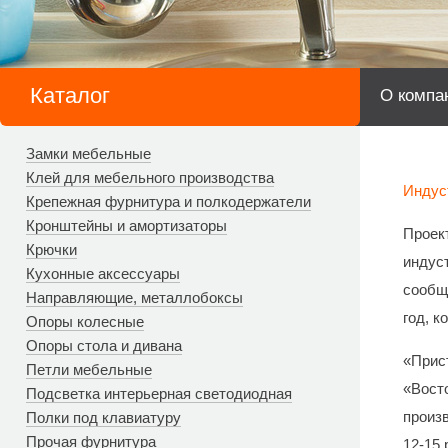
Каталог
О компа
Замки мебельные
Клей для мебельного производства
Индус
Крепежная фурнитура и полкодержатели
Кронштейны и амортизаторы
Проек
Крючки
индус
Кухонные аксессуары
сообщ
Направляющие, металлобоксы
год, к
Опоры колесные
Опоры стола и дивана
«Прис
Петли мебельные
«Вост
Подсветка интерьерная светодиодная
произв
Полки под клавиатуру
Прочая фурнитура
12-15