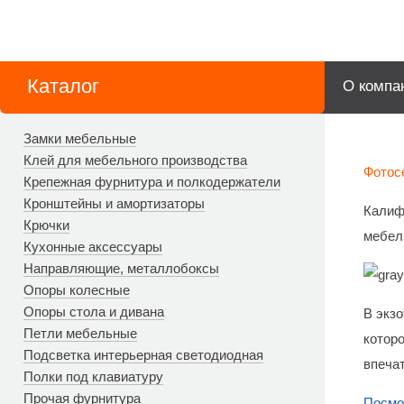
Каталог
О компа
Замки мебельные
Клей для мебельного производства
Фотос
Крепежная фурнитура и полкодержатели
Кронштейны и амортизаторы
Калиф
Крючки
мебели
Кухонные аксессуары
Направляющие, металлобоксы
Опоры колесные
Опоры стола и дивана
В экз
Петли мебельные
котор
Подсветка интерьерная светодиодная
впеча
Полки под клавиатуру
Прочая фурнитура
Посмо