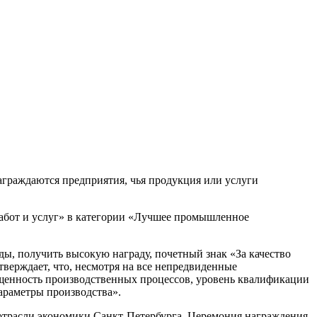
награждаются предприятия, чья продукция или услуги
работ и услуг» в категории «Лучшее промышленное
ы, получить высокую награду, почетный знак «За качество
дтверждает, что, несмотря на все непредвиденные
нащенность производственных процессов, уровень квалификации
араметры производства».
 отрасли экономики Санкт-Петербурга. Церемония награждения