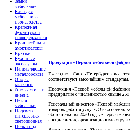
Замки
мебельные
Клей для
мебельного
производства
Крепежная
фурнитура и
полкодержатели
Кронштейны и
амортизаторы
Крючки
Кухонные
Продукция «Первой мебельной фабри
аксессуары
Направляющие,
Ежегодно в Санкт-Петербурге вручается 
металлобоксы
соответствуют высочайшим стандартам.
Опоры
колесные
Продукция «Первой мебельной фабрики» 
Опоры стола и
предприятие с численностью свыше 250
дивана
Петли
Генеральный директор «Первой мебельно
мебельные
товаров, работ и услуг». Это особенно 
Подсветка
обстоятельства 2020 года, «Первая меб
интерьерная
специалистов, организационную структ
светодиодная
Полки под
Всего в конкурсе в 2020 году участвов