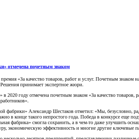
ки» отмечена почетным знаком
премия «За качество товаров, работ и услуг. Почетным знаком 
 Решения принимает экспертное жюри.
в 2020 году отмечена почетным знаком «За качество товаров, 
 работников».
й фабрики» Александр Шестаков отметил: «Мы, безусловно, рад
важно в конце такого непростого года. Победа в конкурсе еще по
ельная фабрика» смогла сохранить, а в чем-то даже улучшить ос
уру, экономическую эффективность и многие другие ключевые п
ало несколько десятков предприятий, представляющих различные