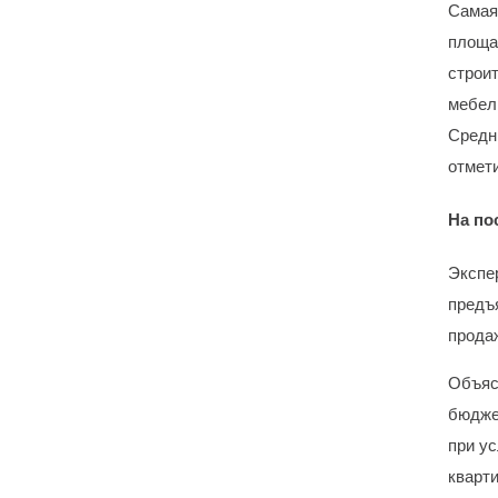
Самая
площад
строи
мебел
Средн
отмет
На по
Экспе
предъ
прода
Объяс
бюджет
при ус
кварт