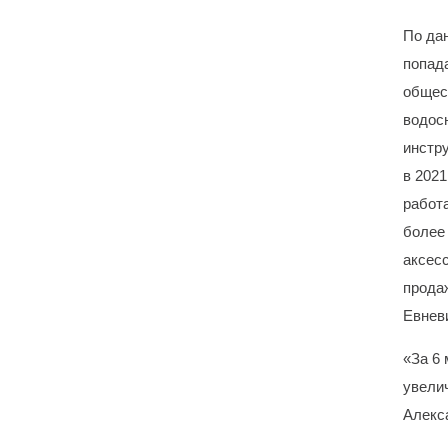
По дан
попад
общес
водос
инстру
в 202
работ
более
аксесс
прода
Евнев
«За 6
увелич
Алекс