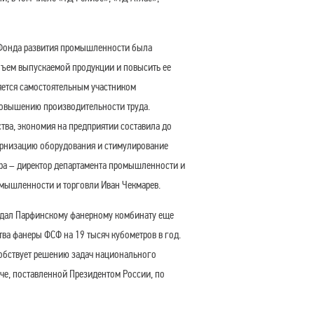
 Фонда развития промышленности была
бъем выпускаемой продукции и повысить ее
яется самостоятельным участником
овышению производительности труда.
ва, экономия на предприятии составила до
ернизацию оборудования и стимулирование
тра – директор департамента промышленности и
омышленности и торговли Иван Чекмарев.
ыдал Парфинскому фанерному комбинату еще
тва фанеры ФСФ на 19 тысяч кубометров в год.
обствует решению задач национального
аче, поставленной Президентом России, по