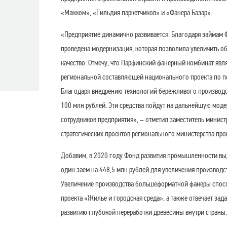
«Макком», «Гильдия паркетчиков» и «Фанера Базар».
«Предприятие динамично развивается. Благодаря займам
проведена модернизация, которая позволила увеличить о
качество. Отмечу, что Парфинский фанерный комбинат явл
региональной составляющей национального проекта по п
Благодаря внедрению технологий бережливого производст
100 млн рублей. Эти средства пойдут на дальнейшую мод
сотрудников предприятия», – отметил заместитель минис
стратегических проектов регионального министерства пр
Добавим, в 2020 году Фонд развития промышленности в
один заем на 448,5 млн рублей для увеличения производс
Увеличение производства большеформатной фанеры спос
проекта «Жилье и городская среда», а также отвечает зад
развитию глубокой переработки древесины внутри страны.