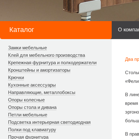
Каталог
О компа
Замки мебельные
Клей для мебельного производства
Два п
Крепежная фурнитура и полкодержатели
Кронштейны и амортизаторы
Столы
Крючки
«Фели
Кухонные аксессуары
Направляющие, металлобоксы
В лине
Опоры колесные
время
Опоры стола и дивана
эргон
Петли мебельные
больш
Подсветка интерьерная светодиодная
Полки под клавиатуру
В пра
Прочая фурнитура