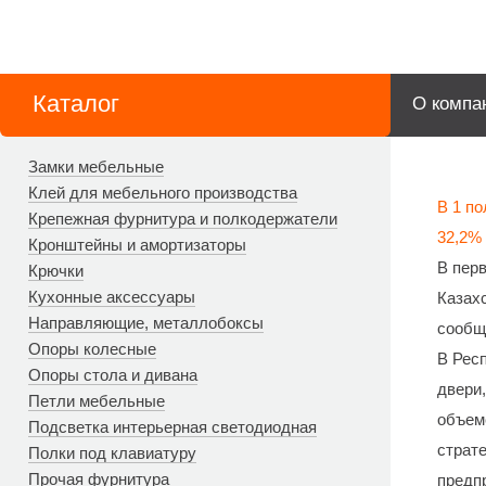
Каталог
О компа
Замки мебельные
Клей для мебельного производства
В 1 по
Крепежная фурнитура и полкодержатели
32,2%
Кронштейны и амортизаторы
В перв
Крючки
Кухонные аксессуары
Казахс
Направляющие, металлобоксы
сообщ
Опоры колесные
В Рес
Опоры стола и дивана
двери,
Петли мебельные
объем
Подсветка интерьерная светодиодная
страт
Полки под клавиатуру
Прочая фурнитура
предпр