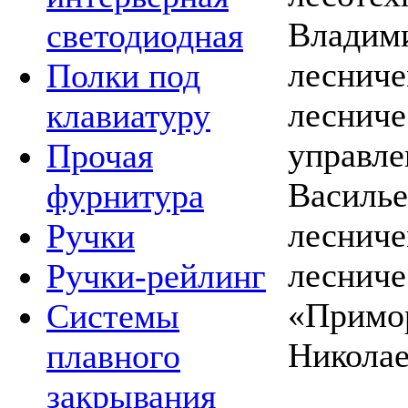
Владими
светодиодная
лесниче
Полки под
лесниче
клавиатуру
управле
Прочая
Василье
фурнитура
лесниче
Ручки
лесниче
Ручки-рейлинг
«Примор
Системы
Николае
плавного
закрывания