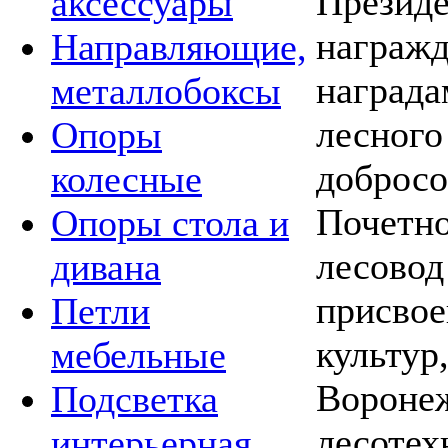
Президе
аксессуары
награжд
Направляющие,
награда
металлобоксы
лесного
Опоры
добросо
колесные
Почетно
Опоры стола и
лесовод
дивана
присвое
Петли
культур
мебельные
Воронеж
Подсветка
лесотех
интерьерная