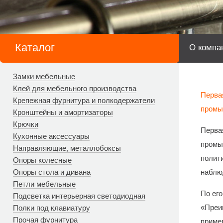
Каталог
О компа
Замки мебельные
Клей для мебельного производства
Перва
Крепежная фурнитура и полкодержатели
промы
Кронштейны и амортизаторы
Крючки
Перва
Кухонные аксессуары
промы
Направляющие, металлобоксы
полит
Опоры колесные
Опоры стола и дивана
наблю
Петли мебельные
По его
Подсветка интерьерная светодиодная
«Преи
Полки под клавиатуру
Прочая фурнитура
пример