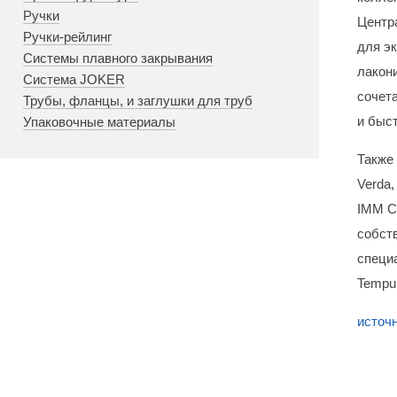
Ручки
Центр
Ручки-рейлинг
для э
Системы плавного закрывания
лакони
Система JOKER
сочета
Трубы, фланцы, и заглушки для труб
и быст
Упаковочные материалы
Также
Verda,
IMM Co
собст
специ
Tempur
источ