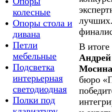
Опоры
эксперт
колесные
лучших.
Опоры стола и
финалис
дивана
Петли
В итоге
мебельные
Андрей
Подсветка
Мосина
интерьерная
бюро
«
светодиодная
победит
Полки под
интегри
клавиатуру