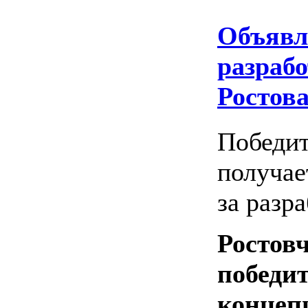
Объявл
разраб
Ростов
Победит
получае
за разр
Ростов
победи
концеп