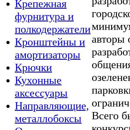
разрабо
Крепежная
городск
фурнитура и
минимум
полкодержатели
авторы 
Кронштейны и
разрабо
амортизаторы
общения
Крючки
озелене
Кухонные
парковк
аксессуары
огранич
Направляющие,
Всего б
металлобоксы
конкурс