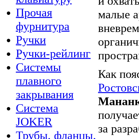
и
охват
Прочая
малые а
фурнитура
вневрем
Ручки
органич
Ручки-рейлинг
простра
Системы
Как поя
плавного
Ростовс
закрывания
Мананк
Система
получае
JOKER
за
разра
Трубы, фланцы,