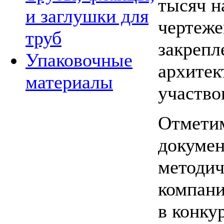
тысяч н
и заглушки для
чертеже
труб
закрепл
Упаковочные
архитек
материалы
участво
Отметим
докумен
методич
компани
в
конкур