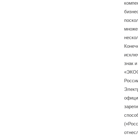
компе
бизнес
поско
множе
нескол
Конеч
исклю
знак и
«ЭКОО
России
Электр
официа
зарег
спосо
(«Рос
отнес