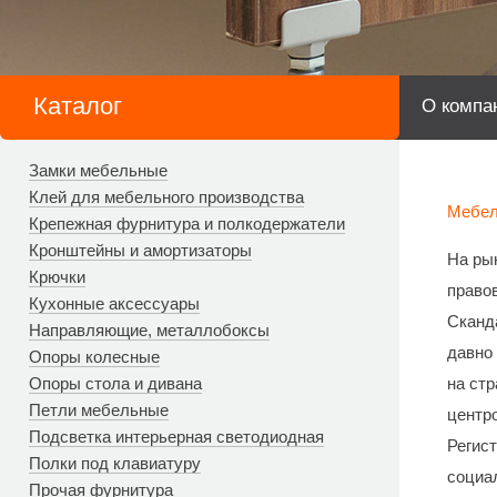
Каталог
О компа
Замки мебельные
Клей для мебельного производства
Мебел
Крепежная фурнитура и полкодержатели
Кронштейны и амортизаторы
На ры
Крючки
право
Кухонные аксессуары
Сканда
Направляющие, металлобоксы
давно
Опоры колесные
Опоры стола и дивана
на ст
Петли мебельные
центр
Подсветка интерьерная светодиодная
Регист
Полки под клавиатуру
социа
Прочая фурнитура