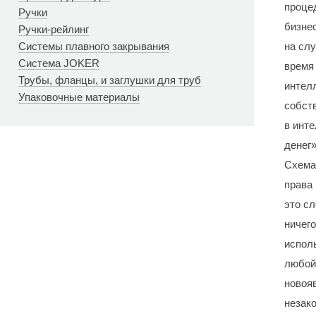
процед
Ручки
бизнес
Ручки-рейлинг
Системы плавного закрывания
на слу
Система JOKER
время
Трубы, фланцы, и заглушки для труб
интел
Упаковочные материалы
собств
в инт
денег»
Схема
права 
это сл
ничег
исполь
любой 
новоя
незако