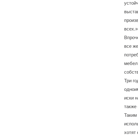
устой
выста
произв
всех.»
Впроче
все же
потреб
мебел
собст
Три г
однои
иски н
также
Таким 
испол
хотят