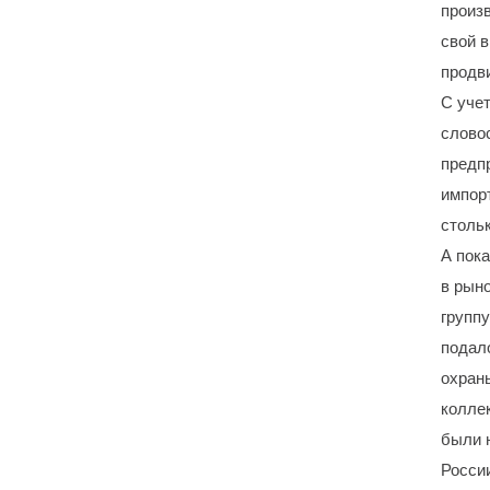
произ
свой в
продв
С учет
слово
предп
импор
стольк
А пок
в рын
групп
подал
охран
колле
были 
Росси