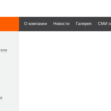
О компании
Новости
Галерея
СМИ о
тели
ая