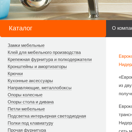
Каталог
О компа
Замки мебельные
Клей для мебельного производства
Еврок
Крепежная фурнитура и полкодержатели
Нидер
Кронштейны и амортизаторы
Крючки
«Евро
Кухонные аксессуары
из дв
Направляющие, металлобоксы
получ
Опоры колесные
Опоры стола и дивана
Еврок
Петли мебельные
транс
Подсветка интерьерная светодиодная
Нидерл
Полки под клавиатуру
Прочая фурнитура
сеть м