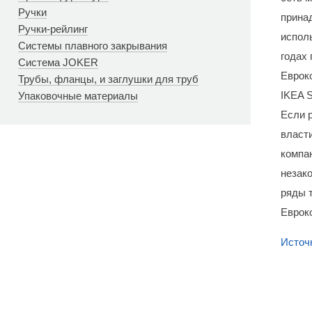
Ручки
прина
Ручки-рейлинг
исполь
Системы плавного закрывания
годах
Система JOKER
Еврок
Трубы, фланцы, и заглушки для труб
IKEA 
Упаковочные материалы
Если 
власт
компа
незак
ряды т
Еврок
Источ