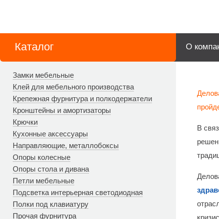
Каталог
О компа
Замки мебельные
Клей для мебельного производства
Делов
Крепежная фурнитура и полкодержатели
пройд
Кронштейны и амортизаторы
Крючки
В свя
Кухонные аксессуары
решен
Направляющие, металлобоксы
тради
Опоры колесные
Опоры стола и дивана
Делов
Петли мебельные
здрав
Подсветка интерьерная светодиодная
отрас
Полки под клавиатуру
Прочая фурнитура
кризи