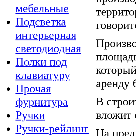
мебельные
террито
Подсветка
говорит
интерьерная
Произво
светодиодная
площадь
Полки под
который
клавиатуру
аренду 
Прочая
В строи
фурнитура
вложит 
Ручки
Ручки-рейлинг
На пред