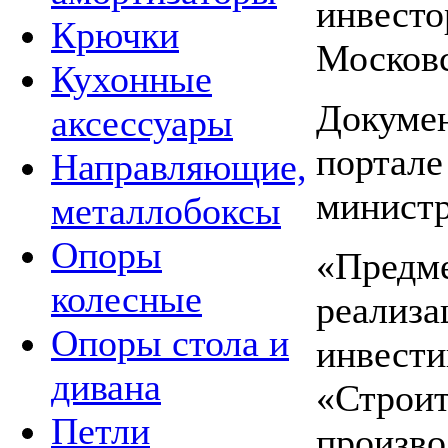
инвесто
Крючки
Московс
Кухонные
Докумен
аксессуары
портале
Направляющие,
министр
металлобоксы
Опоры
«Предме
колесные
реализа
Опоры стола и
инвести
дивана
«Строит
Петли
произво