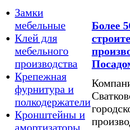
Замки
мебельные
Более 5
Клей для
строит
мебельного
произв
производства
Посадо
Крепежная
Компани
фурнитура и
Сватков
полкодержатели
городск
Кронштейны и
произво
амортизаторы